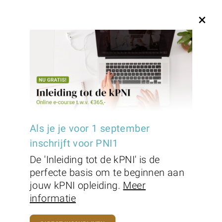
+31(0) 85 130 24 41
service@pninederland.nl
×
Wij zijn PNI Nederland, de founders
van Klinische
Psychoneuroimmunologie; wij
produceren, ontsluiten, interpreteren
Als je je voor 1 september
en vergemakkelijken kPNI. De unieke
inschrijft voor PNI1
meta-discipline binnen alle medische
De 'Inleiding tot de kPNI' is de
en paramedische beroepen.
perfecte basis om te beginnen aan
jouw kPNI opleiding.
Meer
informatie
klinische Psychoneuroimmunologie