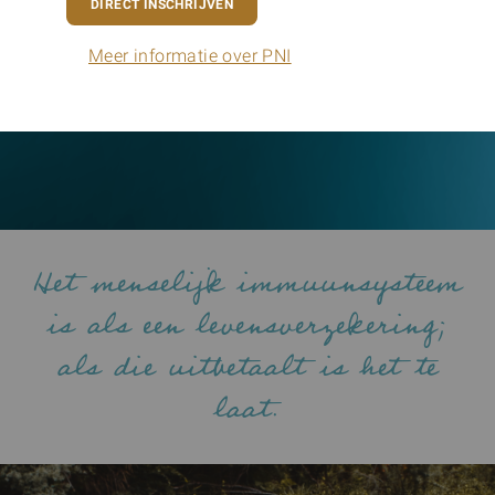
Wil je werkelijk begrijpen hoe het lichaam en de
DIRECT INSCHRIJVEN
hersenen onlosmakelijk met elkaar verbonden zijn?
Word een toptherapeut in de mooiste en moderne
systeemwetenschap.
Meer informatie over PNI
MEER INFORMATIE
Het menselijk immuunsysteem
is als een levensverzekering;
als die uitbetaalt is het te
laat.