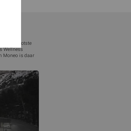
an het grootste
ls Wellness
en Moneo is daar