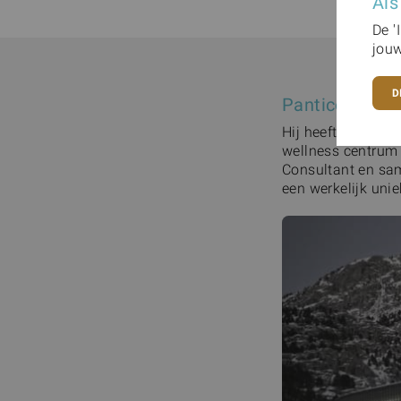
Als
De '
jouw
D
Panticosa res
Hij heeft de hand
wellness centrum 
Consultant en sam
een werkelijk unie