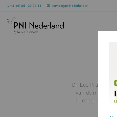
+31(0) 85 130 24 41
service@pninederland.nl
Dr. Leo Pruimboom h
van de moderne m
100 congressen. Da
in Egy