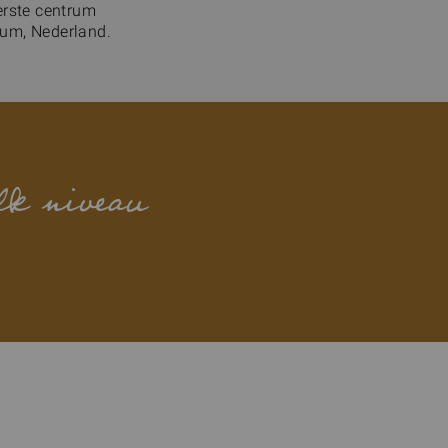
erste centrum
sum, Nederland.
lk niveau