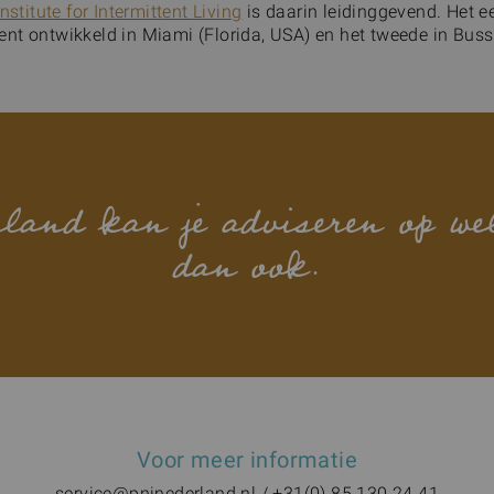
nstitute for Intermittent Living
is daarin leidinggevend. Het e
nt ontwikkeld in Miami (Florida, USA) en het tweede in Bus
rland kan je adviseren op we
dan ook.
Voor meer informatie
service@pninederland.nl / +31(0) 85 130 24 41