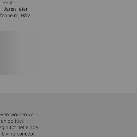
 eerste
 Jaren later
ffenheim, HSV
even worden voor
n politici.
in tot het einde.
 Living concept.