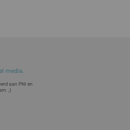
ial media.
teerd aan PNI en
am. ;)