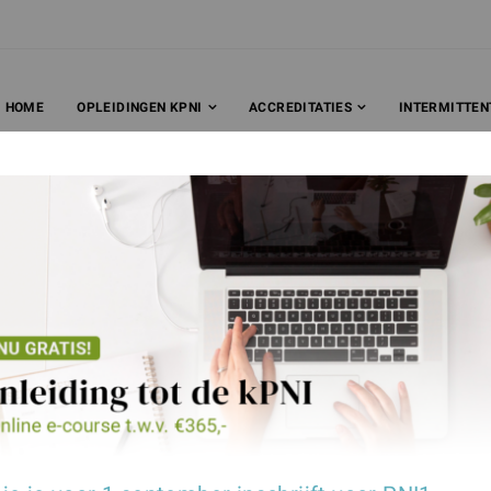
HOME
OPLEIDINGEN KPNI
ACCREDITATIES
INTERMITTEN
Advies en lezingen
Business consultancy, supervisie en mee
eeft een uitgebreide portfolio, gerelateerd aan b
aatschappij. In de laatste 20 jaar heeft hij gesp
aronder vallen congressen voor de International 
pte en een recent congres voor voedingsexperts in 