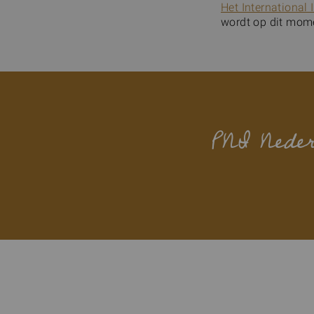
Het International I
wordt op dit mome
PNI Nede