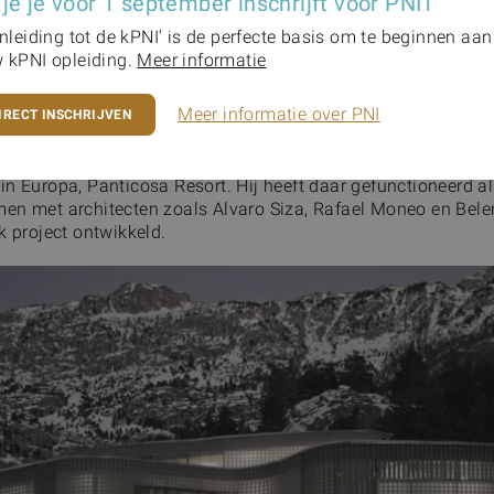
 je je voor 1 september inschrijft voor PNI1
Inleiding tot de kPNI' is de perfecte basis om te beginnen aan
 kPNI opleiding.
Meer informatie
Meer informatie over PNI
IRECT INSCHRIJVEN
ort
en van toparchitecten mogen bewegen met de ontwikkeling v
in Europa, Panticosa Resort. Hij heeft daar gefunctioneerd a
en met architecten zoals Alvaro Siza, Rafael Moneo en Bel
k project ontwikkeld.