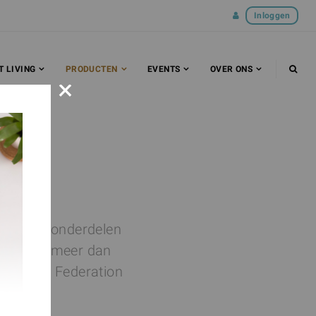
Inloggen
T LIVING
PRODUCTEN
EVENTS
OVER ONS
×
r
ijna alle onderdelen
roken op meer dan
Diabetes Federation
Dublin.