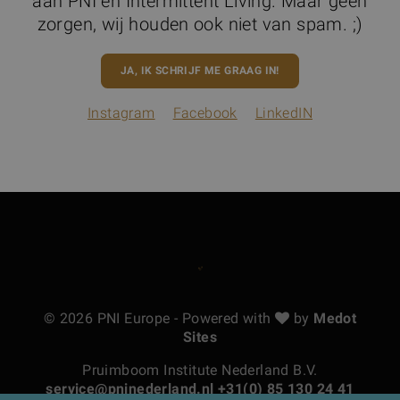
aan PNI en Intermittent Living. Maar geen
zorgen, wij houden ook niet van spam. ;)
JA, IK SCHRIJF ME GRAAG IN!
Instagram
Facebook
LinkedIN
© 2026 PNI Europe - Powered with
by
Medot
Sites
Pruimboom Institute Nederland B.V.
service@pninederland.nl
+31(0) 85 130 24 41