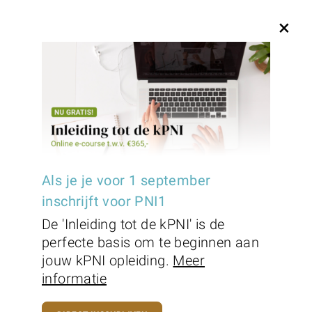
+31(0) 85 130 24 41
service@pninederland.nl
×
NWP
Beroepsvereniging voor PNI-therapeuten
Als je je voor 1 september
inschrijft voor PNI1
De 'Inleiding tot de kPNI' is de
perfecte basis om te beginnen aan
De NWP is een multidisciplinaire
jouw kPNI opleiding.
Meer
beroepsvereniging voor professionals
informatie
binnen de complementaire
gezondheidszorg. Ook voor kPNI-