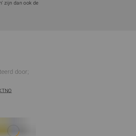
' zijn dan ook de
teerd door;
KTNO