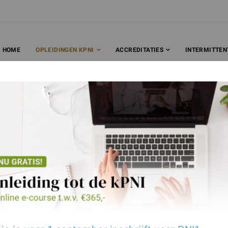
HOME
OPLEIDINGEN KPNI
ACCREDITATIES
INTERMITTEN
Opleidingen
ingen worden ontwikkeld door een groep zeer g
t verschillende landen, die zelf allemaal als art
et klinische PNI en het Intermittent Living Concep
 de kPNI
Klinische Psychoneuroimmunologie
Intermittent