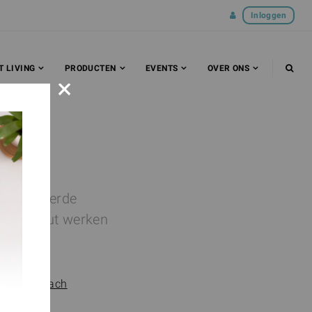
Inloggen
T LIVING
PRODUCTEN
EVENTS
OVER ONS
×
erenommeerde
s/therapeut werken
t.
 Living Coach