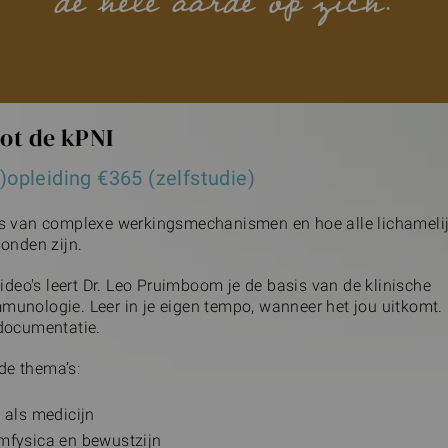
de hele aarde op zich.
tot de kPNI
)opleiding €365 (zelfstudie)
s van complexe werkingsmechanismen en hoe alle lichameli
onden zijn.
video's leert Dr. Leo Pruimboom je de basis van de klinische
unologie. Leer in je eigen tempo, wanneer het jou uitkomt. 
documentatie.
 de thema’s:
 als medicijn
fysica en bewustzijn