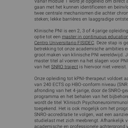
Vanaf module 1 word je opgeleid om direct a
gaan met het kunnen identificeren en beïnv
twee centrale mechanismen die achter chron
steken; lekke barrières en laaggradige ontst
Klinische PNI is een 2, 3 of 4-jarige opleidi
optie tot een
master in continuous education
Centro Universitario FISIDEC
. Deze stap is 
betrekking tot onze academische ambities e
groot maken van klinische PNI wereldwijd. J
master titel al voeren na het slagen voor PN
van het
SNRO traject
is hiervoor niet vereist.
Onze opleiding tot kPNI-therapeut voldoet 
van 240 ECTS op HBO-conform niveau (SNR
afronding van het 4-jarige, door de SNRO-ge
programma en het behalen van het bijbehor
wordt de titel 'Klinisch Psychoneuroimmuno
toegekend. Het is ook mogelijk om het pro
SNRO-accreditatie te volgen, wat een aanzien
studielast met zich meebrengt. Afhankelijk 
academische en professionele achtergrond 