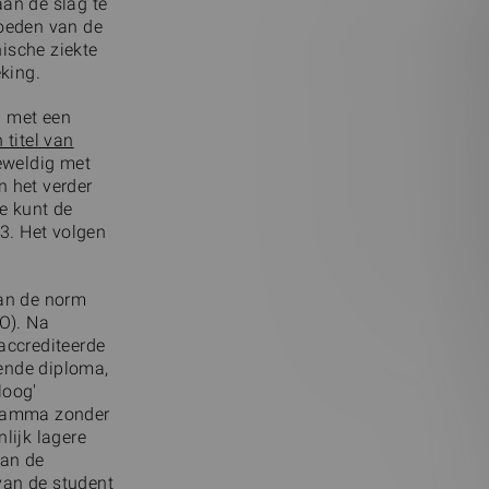
an de slag te
loeden van de
ische ziekte
eking.
ng met een
 titel van
geweldig met
n het verder
e kunt de
I3. Het volgen
aan de norm
O). Na
accrediteerde
ende diploma,
loog'
gramma zonder
lijk lagere
van de
van de student