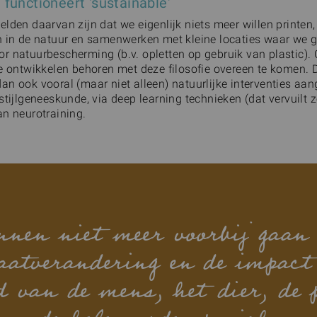
functioneert ‘sustainable'
elden daarvan zijn dat we eigenlijk niets meer willen printen
n in de natuur en samenwerken met kleine locaties waar we 
r natuurbescherming (b.v. opletten op gebruik van plastic).
we ontwikkelen behoren met deze filosofie overeen te komen.
an ook vooral (maar niet alleen) natuurlijke interventies aa
stijlgeneeskunde, via deep learning technieken (dat vervuilt ze
an neurotraining.
nen niet meer voorbij gaan
atverandering en de impact
d van de mens, het dier, de 