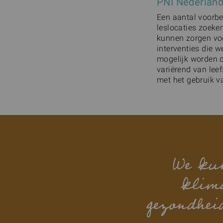
PNI Nederland 
Een aantal voorbe
leslocaties zoeke
kunnen zorgen voo
interventies die 
mogelijk worden d
variërend van leef
met het gebruik v
We kun
klima
gezondhei