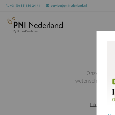
+31(0) 85 130 24 41
service@pninederland.nl
Onze opleid
wetenschappers ui
m
Inleiding tot