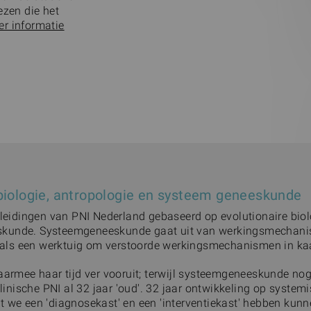
ezen die het
r informatie
 biologie, antropologie en systeem geneeskunde
opleidingen van PNI Nederland gebaseerd op evolutionaire biol
kunde. Systeemgeneeskunde gaat uit van werkingsmechani
ls een werktuig om verstoorde werkingsmechanismen in kaa
daarmee haar tijd ver vooruit; terwijl systeemgeneeskunde nog
 klinische PNI al 32 jaar 'oud'. 32 jaar ontwikkeling op system
t we een 'diagnosekast' en een 'interventiekast' hebben kun