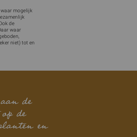
, waar mogelijk
gezamenlijk
 Ook de
 Daar waar
ngeboden,
ker niet) tot en
 aan de
 op de
planten en