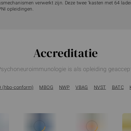
smechanismen verwerkt zijn. Deze twee 'kasten met 64 laden
 PNI opleidingen.
Accreditatie
Psychoneuroimmunologie is als opleiding geaccep
 (hbo-conform)
MBOG
NWP
VBAG
NVST
BATC